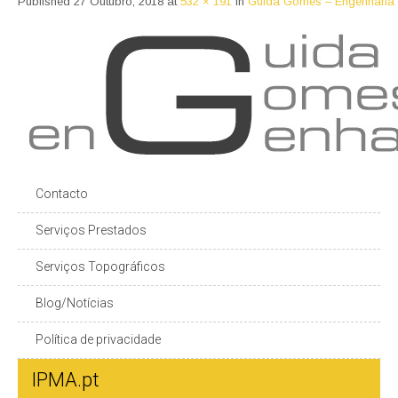
Published
27 Outubro, 2018
at
532 × 191
in
Guida Gomes – Engenharia
Contacto
Serviços Prestados
Serviços Topográficos
Blog/Notícias
Política de privacidade
IPMA.pt