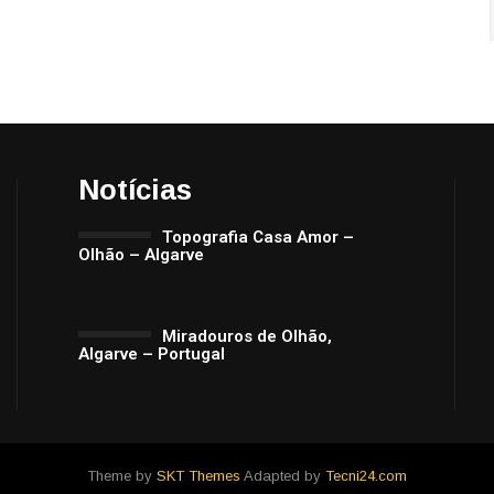
Notícias
Topografia Casa Amor –
Olhão – Algarve
Miradouros de Olhão,
Algarve – Portugal
Theme by
SKT Themes
Adapted by
Tecni24.com