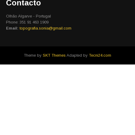
Contacto
Olhão Algarve - Portugal
Phone: 351 91 463 1909
Email:
topografia.sonia@gmail.com
Theme by
SKT Themes
Adapted by
Tecni24.com