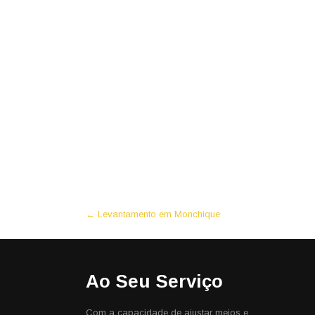
Post
←
Levantamento em Monchique
navigation
Ao Seu Serviço
Com a capacidade de ajustar meios e