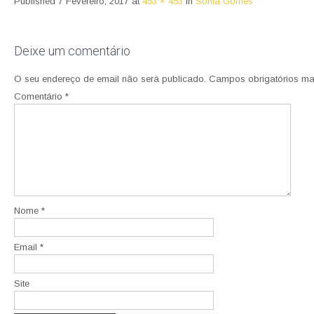
Published
7 Fevereiro, 2017
at
453 × 453
in
Sónia Gomes
Deixe um comentário
O seu endereço de email não será publicado.
Campos obrigatórios m
Comentário
*
Nome
*
Email
*
Site