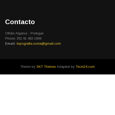
Contacto
Olhão Algarve - Portugal
Phone: 351 91 463 1909
Email:
topografia.sonia@gmail.com
Theme by
SKT Themes
Adapted by
Tecni24.com